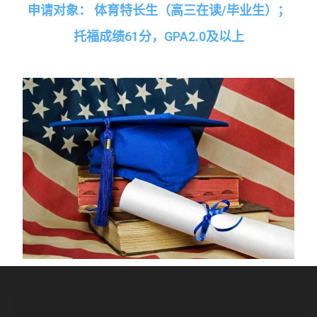
申请对象：
体育特长生
（高三在读
/
毕业生）；
托福成绩
61
分，
GPA2.0
及以上