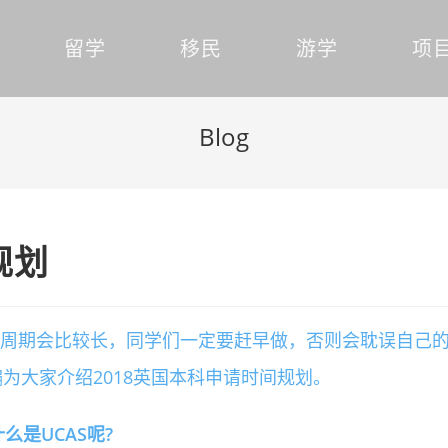
留学
移民
游学
项
Blog
规划
请周期会比较长，同学们一定要赶早做，否则会耽误自己
为大家介绍2018英国本科申请时间规划。
么是UCAS呢?