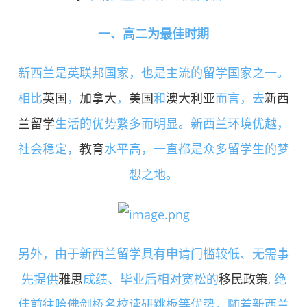
一、高二为最佳时期
新西兰是英联邦国家，也是主流的留学国家之一。
相比
英国
，
加拿大
，
美国
和
澳大利亚
而言，去
新西
兰留学
生活的优势繁多而明显。新西兰环境优越，
社会稳定，
教育
水平高，一直都是众多留学生的梦
想之地。
另外，由于新西兰留学具有申请门槛较低、无需事
先提供
雅思
成绩、毕业后相对宽松的
移民政策
, 绝
佳前往哈佛剑桥名校读研跳板等优势，随着新西兰