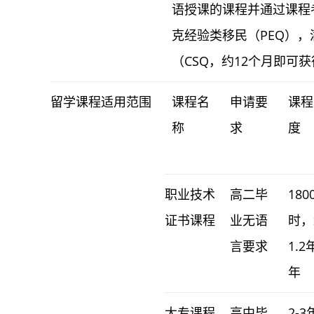
语授课的课程并通过课程
克经验类移民（PEQ）
（CSQ，约12个月即可
留学课程适用范围
课程名
申请要
课程
称
求
度
职业技术
高二毕
180
证书课程
业无语
时，
言要求
1.2
年
大专课程
高中毕
2-3