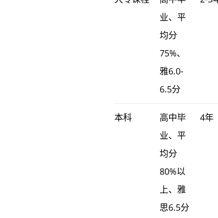
业、平
均分
75%、
雅6.0-
6.5分
本科
高中毕
4年
业、平
均分
80%以
上、雅
思6.5分