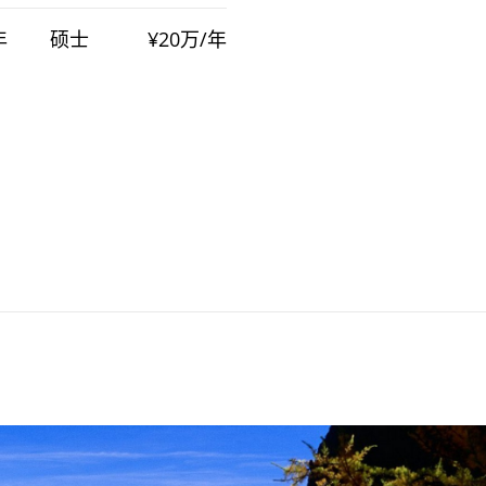
年
硕士
¥20万/年