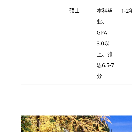
硕士
本科毕
1-2
业、
GPA
3.0以
上、雅
思6.5-7
分