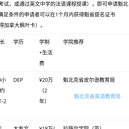
考试，或通过英文中学的法语课程授课），即可申请魁北
，满足条件的申请者可以在1个月内获得魁省提名证书
获得加拿大枫叶卡）。
长
学历
学制
学院推荐
+生活
费
0小
DEP
¥20万
魁北克省皮尔逊教育局
约
（2
魁北克省英语教育局
年-2
年）
年
大专文
¥18万/
拉萨尔学院（英）