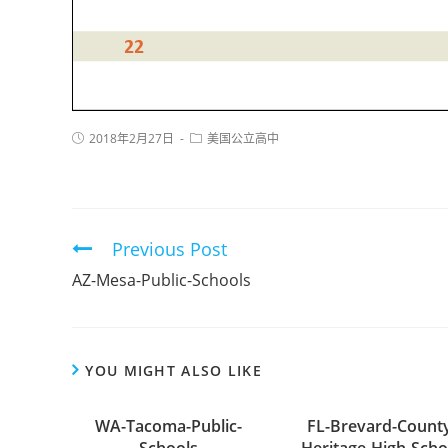
2018年2月27日
美国公立高中
Previous Post
AZ-Mesa-Public-Schools
YOU MIGHT ALSO LIKE
WA-Tacoma-Public-
FL-Brevard-Count
Schools
Heritage-High-Scho