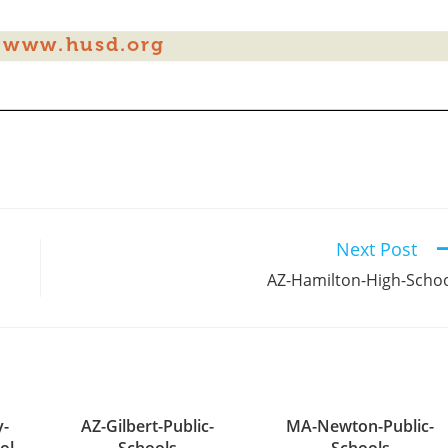
Next Post
AZ-Hamilton-High-Scho
y-
AZ-Gilbert-Public-
MA-Newton-Public-
ol
Schools
Schools