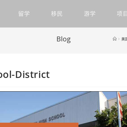
留学
移民
游学
项
Blog
美
ol-District