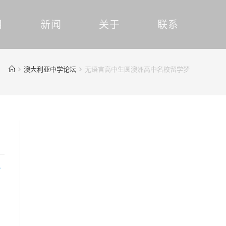
目
新闻
关于
联系
澳大利亚中学论坛
无语言高中生圆澳洲高中名校留学梦
下