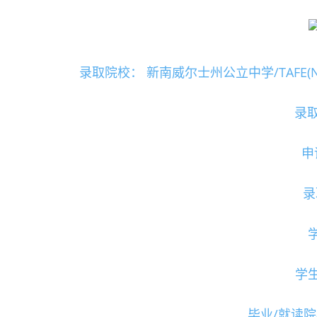
录取院校： 新南威尔士州公立中学/TAFE(New Sou
录取
申
录
学
毕业/就读