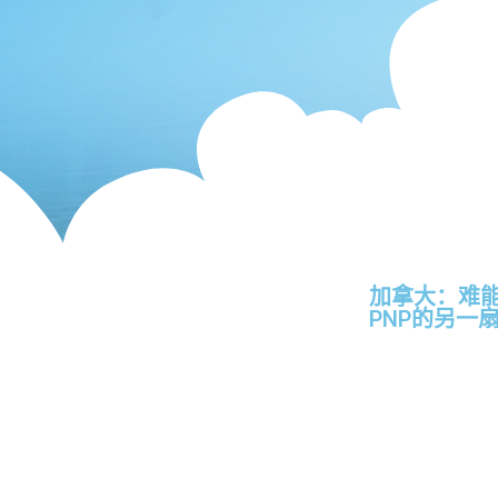
加拿大：难
PNP的另一