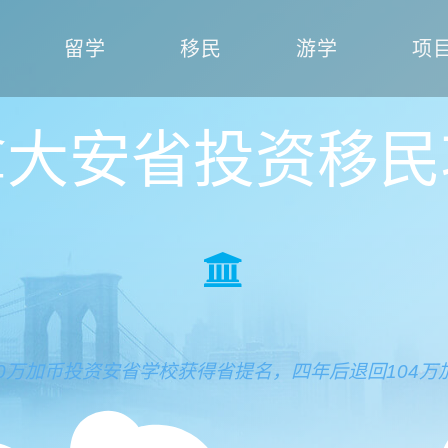
留学
移民
游学
项
拿大安省投资移民
00万加币投资安省学校获得省提名，四年后退回104万