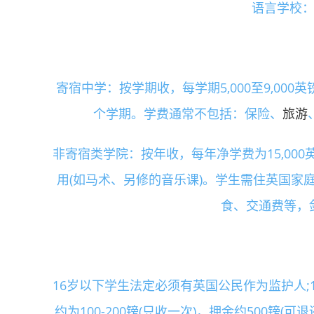
语言学校：2
寄宿中学：按学期收，每学期5,000至9,00
个学期。学费通常不包括：保险、
旅游
非寄宿类学院：按年收，每年净学费为15,00
用(如马术、另修的音乐课)。学生需住英国家庭
食、交通费等，
16岁以下学生法定必须有英国公民作为监护人;
约为100-200镑(只收一次)，押金约500镑(可