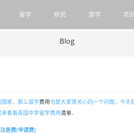
留学
移民
游学
项
Blog
的国家，那么留学
费用
也是大家很关心的一个问题，今天
起来看看英国中学留学费用
清单
。
 注册费(申请费)